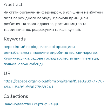
Abstract
Як стати органічним фермером, з успішним майбутнім
після перехідного періоду. Ключові принципи
роз'яснення законодавства, рослинництво та
тваринництво, розрахунки та калькуляції.
Keywords
перехідний період
,
ключові принципи
,
рентабельність
,
молочне виробництво
,
свинарство
,
кури-несучки
,
садове господарство
,
ягідні плантації
,
польові овочі
,
субсидії
URI
https://dspace.organic-platform.org/items/f9ae3289-7776-
4941-8499-fd3677b89241
Collections
Законодавство і сертифікація