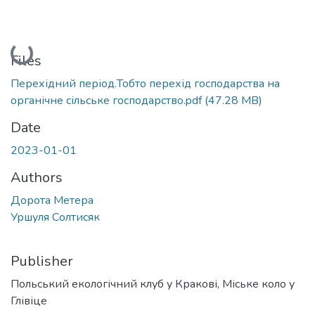
Loading...
Files
Перехідний період.Тобто перехід господарства на
органічне сільське господарство.pdf
(47.28 MB)
Date
2023-01-01
Authors
Дорота Метера
Уршуля Солтисяк
Publisher
Польський екологічний клуб у Кракові, Міське коло у
Глівіце