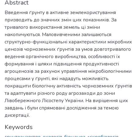
Abstract
Введення ґрунту в активне землекористування
призводить до значних змін цих показників. За
тривалого використання земель ці зміни
накопичуються. Маловивченими залишаються
структурно-функціональні характеристики мікробних
ценозів чорноземних ґрунтів за умов довготривалого
ведення органічного виробництва, особливості їх
формування і шляхи підвищення продуктивності
агроценозів за рахунок управління мікробіологічними
процесами у ґрунті, які нададуть можливість
покращити біологічну активність чорноземних ґрунтів
та адаптувати різного роду агрозаходи до зони
Лівобережного Лісостепу України. На вирішення цих
завдань і були спрямовані дослідження за темою
дисертації.
Keywords
грунтознавство
,
екологія
,
біоценоз
,
мікробіологія