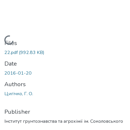
Loading...
Files
22.pdf
(992.83 KB)
Date
2016-01-20
Authors
Цигічко, Г. О.
Publisher
Інститут грунтознавства та агрохімії ім. Соколовського