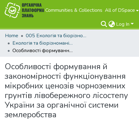
Communities & Collections
All of DSpace
Log In
Home
005 Екологія та біорізноманіття
Екологія та біорізноманіття
Особливості формування й закономірності функціонування мікробних ценозів чорноземних грунтів лівобережного лісостепу України за органічної системи землеробства
Особливості формування й
закономірності функціонування
мікробних ценозів чорноземних
грунтів лівобережного лісостепу
України за органічної системи
землеробства