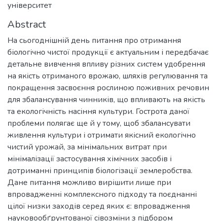
університет
Abstract
На сьогоднішній день питання про отримання
біологічно чистої продукції є актуальним і передбачає
детальне вивчення впливу різних систем удобрення
на якість отриманого врожаю, шляхів регулювання та
покращення засвоєння рослиною поживних речовин
для збалансування чинників, що впливають на якість
та екологічність насіння культури. Гострота даної
проблеми полягає ще й у тому, щоб збалансувати
живлення культури і отримати якісний екологічно
чистий урожай, за мінімальних витрат при
мінімалізації застосування хімічних засобів і
дотриманні принципів біологізації землеробства.
Дане питання можливо вирішити лише при
впровадженні комплексного підходу та поєднанні
цілої низки заходів серед яких є: впровадження
науковообґрунтованої сівозміни з підбором