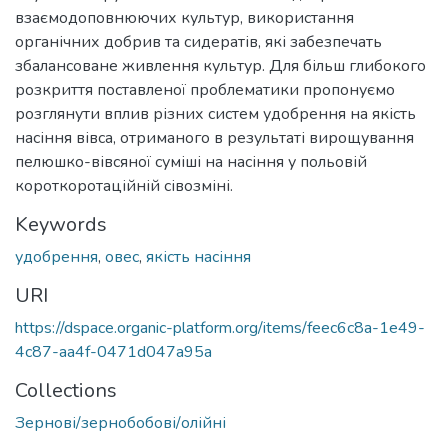
взаємодоповнюючих культур, використання
органічних добрив та сидератів, які забезпечать
збалансоване живлення культур. Для більш глибокого
розкриття поставленої проблематики пропонуємо
розглянути вплив різних систем удобрення на якість
насіння вівса, отриманого в результаті вирощування
пелюшко-вівсяної суміші на насіння у польовій
короткоротаційній сівозміні.
Keywords
удобрення
,
овес
,
якість насіння
URI
https://dspace.organic-platform.org/items/feec6c8a-1e49-
4c87-aa4f-0471d047a95a
Collections
Зернові/зернобобові/олійні