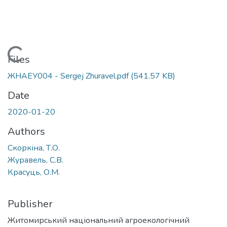
Loading...
Files
ЖНАЕУ004 - Sergej Zhuravel.pdf
(541.57 KB)
Date
2020-01-20
Authors
Скоркіна, Т.О.
Журавель, С.В.
Красуць, О.М.
Publisher
Житомирський національний агроекологічний