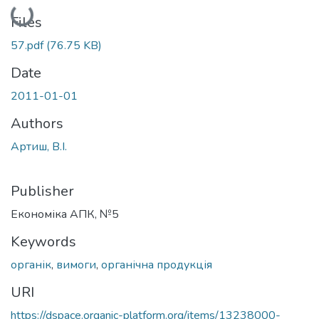
Loading...
Files
57.pdf
(76.75 KB)
Date
2011-01-01
Authors
Артиш, В.І.
Publisher
Економіка АПК, №5
Keywords
органік
,
вимоги
,
органічна продукція
URI
https://dspace.organic-platform.org/items/13238000-