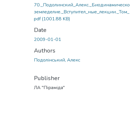
70._Подолинский_Алекс._Биодинамическо
земледелие._Вступител_ные_лекции._Том_
pdf
(1001.88 KB)
Date
2009-01-01
Authors
Подолінський, Алекс
Publisher
ЛА "Піраміда"