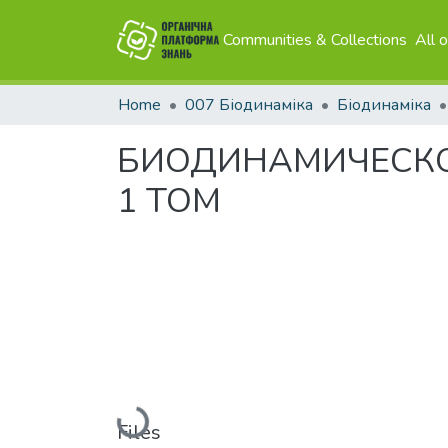
Communities & Collections
All 
Home
007 Біодинаміка
Біодинаміка
БИОДИНАМИЧЕСКО
1 ТОМ
Loading...
Files