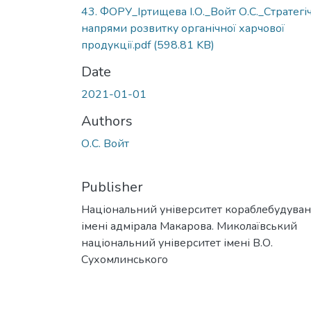
43. ФОРУ_Іртищева І.О._Войт О.С._Стратегі
напрями розвитку органічної харчової
продукції.pdf
(598.81 KB)
Date
2021-01-01
Authors
О.С. Войт
Publisher
Національний університет кораблебудува
імені адмірала Макарова. Миколаївський
національний університет імені В.О.
Сухомлинського