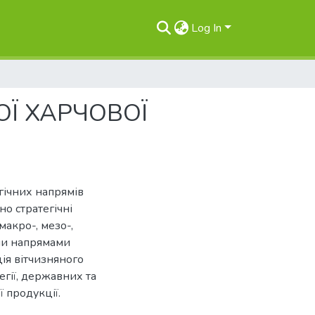
Log In
ОЇ ХАРЧОВОЇ
гічних напрямів
но стратегічні
макро-, мезо-,
ми напрямами
ція вітчизняного
гії, державних та
 продукції.