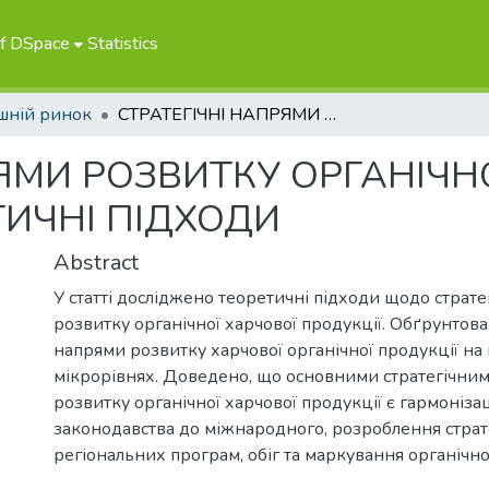
of DSpace
Statistics
шній ринок
СТРАТЕГІЧНІ НАПРЯМИ РОЗВИТКУ ОРГАНІЧНОЇ ХАРЧОВОЇ ПРОДУКЦІЇ: ТЕОРЕТИЧНІ ПІДХОДИ
ЯМИ РОЗВИТКУ ОРГАНІЧН
ТИЧНІ ПІДХОДИ
Abstract
У статті досліджено теоретичні підходи щодо страте
розвитку органічної харчової продукції. Обґрунтова
напрями розвитку харчової органічної продукції на 
мікрорівнях. Доведено, що основними стратегічни
розвитку органічної харчової продукції є гармоніза
законодавства до міжнародного, розроблення страте
регіональних програм, обіг та маркування органічної