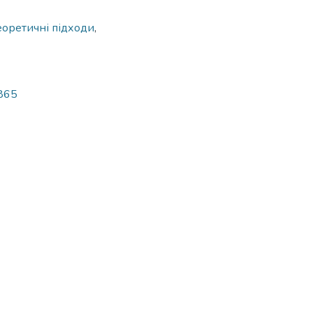
еоретичні підходи
,
/865