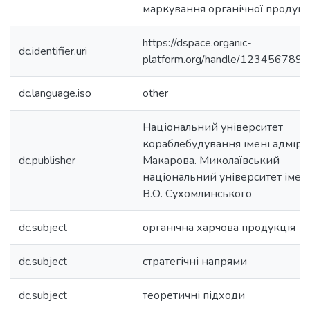
маркування органічної продукці
https://dspace.organic-
dc.identifier.uri
platform.org/handle/123456789/
dc.language.iso
other
Національний університет
кораблебудування імені адміра
dc.publisher
Макарова. Миколаївський
національний університет імен
В.О. Сухомлинського
dc.subject
органічна харчова продукція
dc.subject
стратегічні напрями
dc.subject
теоретичні підходи