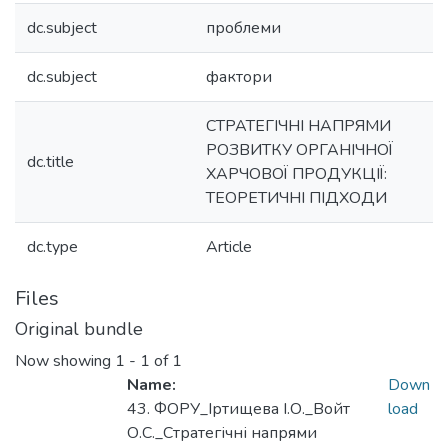
dc.subject
проблеми
dc.subject
фактори
СТРАТЕГІЧНІ НАПРЯМИ
РОЗВИТКУ ОРГАНІЧНОЇ
dc.title
ХАРЧОВОЇ ПРОДУКЦІЇ:
ТЕОРЕТИЧНІ ПІДХОДИ
dc.type
Article
Files
Original bundle
Now showing
1 - 1 of 1
Name:
Down
43. ФОРУ_Іртищева І.О._Войт
load
О.С._Стратегічні напрями