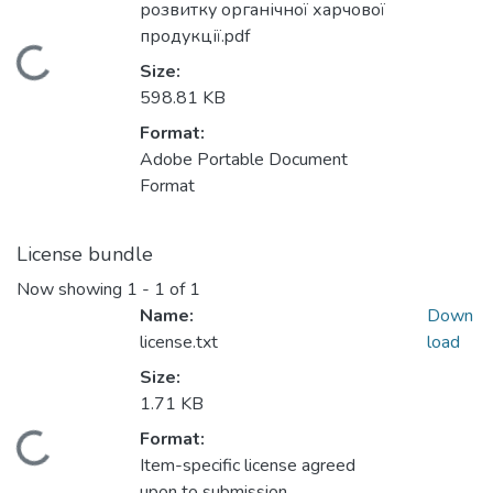
розвитку органічної харчової
продукції.pdf
Loading...
Size:
598.81 KB
Format:
Adobe Portable Document
Format
License bundle
Now showing
1 - 1 of 1
Name:
Down
license.txt
load
Size:
1.71 KB
Format:
Loading...
Item-specific license agreed
upon to submission