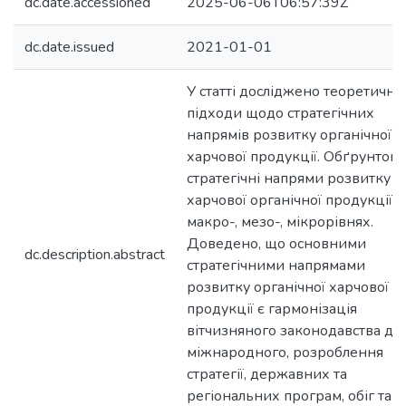
dc.date.accessioned
2025-06-06T06:57:39Z
dc.date.issued
2021-01-01
У статті досліджено теоретичні
підходи щодо стратегічних
напрямів розвитку органічної
харчової продукції. Обґрунтов
стратегічні напрями розвитку
харчової органічної продукції н
макро-, мезо-, мікрорівнях.
Доведено, що основними
dc.description.abstract
стратегічними напрямами
розвитку органічної харчової
продукції є гармонізація
вітчизняного законодавства до
міжнародного, розроблення
стратегії, державних та
регіональних програм, обіг та