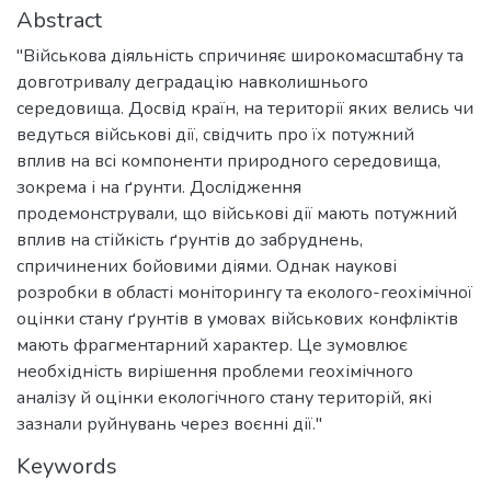
Abstract
"Військова діяльність спричиняє широкомасштабну та
довготривалу деградацію навколишнього
середовища. Досвід країн, на території яких велись чи
ведуться військові дії, свідчить про їх потужний
вплив на всі компоненти природного середовища,
зокрема і на ґрунти. Дослідження
продемонстрували, що військові дії мають потужний
вплив на стійкість ґрунтів до забруднень,
спричинених бойовими діями. Однак наукові
розробки в області моніторингу та еколого-геохімічної
оцінки стану ґрунтів в умовах військових конфліктів
мають фрагментарний характер. Це зумовлює
необхідність вирішення проблеми геохімічного
аналізу й оцінки екологічного стану територій, які
зазнали руйнувань через воєнні дії."
Keywords