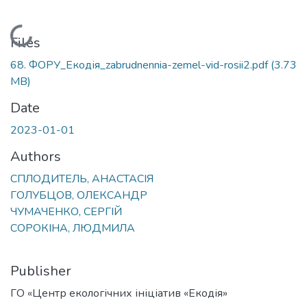
Loading...
Files
68. ФОРУ_Екодія_zabrudnennia-zemel-vid-rosii2.pdf
(3.73
MB)
Date
2023-01-01
Authors
СПЛОДИТЕЛЬ, АНАСТАСІЯ
ГОЛУБЦОВ, ОЛЕКСАНДР
ЧУМАЧЕНКО, СЕРГІЙ
СОРОКІНА, ЛЮДМИЛА
Publisher
ГО «Центр екологічних ініціатив «Екодія»