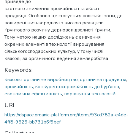
приведе до
істотного зниження врожайності та якості
продукції. Особливо це стосується поліської зони, де
поширені низькородючі з кислою реакцією
ґрунтового розчину дерновопідзолисті ґрунти.
Тому метою наших досліджень є вивчення
окремих елементів технології вирощування
сільськогосподарських культур, у тому числі
квасолі, за органічного ведення землеробства
Keywords
квасоля
,
органічне виробництво
,
органічна продукція
,
врожайність
,
конкурентоспроможність до бур’янів
,
економічна ефективність
,
порівняння технологій
URI
https://dspace.organic-platform.org/items/93cd782a-e4de-
4ff8-9525-bb731b6f9bef