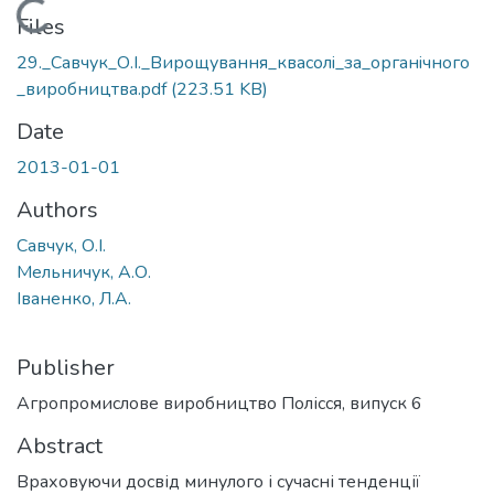
Loading...
Files
29._Савчук_О.I._Вирощування_квасолi_за_органiчного
_виробництва.pdf
(223.51 KB)
Date
2013-01-01
Authors
Савчук, О.І.
Мельничук, А.О.
Іваненко, Л.А.
Publisher
Агропромислове виробництво Полісся, випуск 6
Abstract
Враховуючи досвід минулого і сучасні тенденції