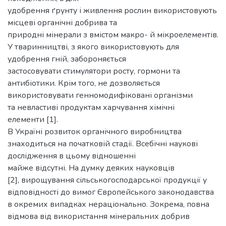
удобрення ґрунту і живлення рослин використовують
місцеві органічні добрива та
природні мінерали з вмістом макро- й мікроелементів.
У тваринництві, з якого використовують для
удобрення гній, забороняється
застосовувати стимулятори росту, гормони та
антибіотики. Крім того, не дозволяється
використовувати генномодифіковані організми
та невластиві продуктам харчування хімічні
елементи [1].
В Україні розвиток органічного виробництва
знаходиться на початковій стадії. Всебічні наукові
дослідження в цьому відношенні
майже відсутні. На думку деяких науковців
[2], вирощування сільськогосподарської про­дукції у
відповідності до вимог Європейського законодавства
в окремих випадках нераціонально. Зокрема, повна
відмова від використання мінеральних добрив