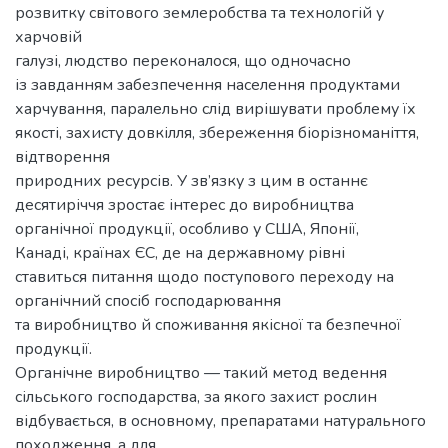
розвитку світового землеробства та технологій у
харчовій
галузі, людство переконалося, що одночасно
із завданням забезпечення населення продуктами
харчування, паралельно слід вирішувати проблему їх
якості, захисту довкілля, збереження біорізноманіття,
відтворення
природних ресурсів. У зв’язку з цим в останнє
десятиріччя зростає інтерес до виробництва
органічної продукції, особливо у США, Японії,
Канаді, країнах ЄС, де на державному рівні
ставиться питання щодо поступового переходу на
органічний спосіб господарювання
та виробництво й споживання якісної та безпечної
продукції.
Органічне виробництво — такий метод ве­дення
сільського господарства, за якого захист рослин
відбувається, в основному, препаратами натурального
походження, а для