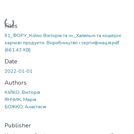
Loading...
Files
91_ФОРУ_Кійко Вікторія та ін._Халяльні та кошерні
харчові продукти. Виробництво і сертифікація.pdf
(661.43 KB)
Date
2022-01-01
Authors
КІЙКО, Вікторія
ЯНЧИК, Марія
БОЖКО, Анастасія
Publisher