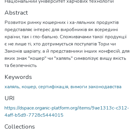
Національний університет харчових технологій
Abstract
Розвиток ринку кошерних і ха-ляльних продуктів
представляє інтерес для виробників як всередині
країни, так і гло-бально. Споживачами такої продукції
є не лише ті, хто дотримується постулатів Тори чи
Законів шаріату, а й представники інших конфесій, для
яких знак "кошер" чи "халяль" символізує вищу якість
та безпечність
Keywords
халяль
,
кошер
,
сертифікація
,
вимоги законодавства
URI
https://dspace.organic-platform.org/items/9ae1313c-c312-
4aff-b5d9-7728c5444015
Collections