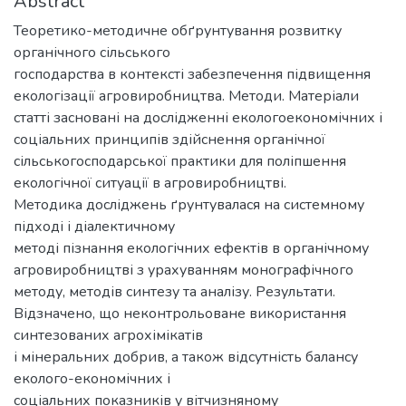
Abstract
Теоретико-методичне обґрунтування розвитку
органічного сільського
господарства в контексті забезпечення підвищення
екологізації агровиробництва. Методи. Матеріали
статті засновані на дослідженні екологоекономічних і
соціальних принципів здійснення органічної
сільськогосподарської практики для поліпшення
екологічної ситуації в агровиробництві.
Методика досліджень ґрунтувалася на системному
підході і діалектичному
методі пізнання екологічних ефектів в органічному
агровиробництві з урахуванням монографічного
методу, методів синтезу та аналізу. Результати.
Відзначено, що неконтрольоване використання
синтезованих агрохімікатів
і мінеральних добрив, а також відсутність балансу
еколого-економічних і
соціальних показників у вітчизняному