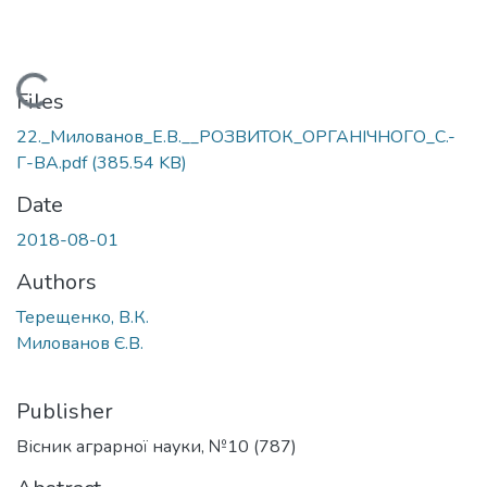
Loading...
Files
22._Милованов_E.В.__РОЗВИТОК_ОРГАНIЧНОГО_С.-
Г-ВА.pdf
(385.54 KB)
Date
2018-08-01
Authors
Терещенко, В.К.
Милованов Є.В.
Publisher
Вісник аграрної науки, №10 (787)