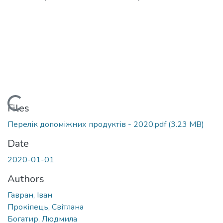
Loading...
Files
Перелік допоміжних продуктів - 2020.pdf
(3.23 MB)
Date
2020-01-01
Authors
Гавран, Іван
Прокіпець, Світлана
Богатир, Людмила