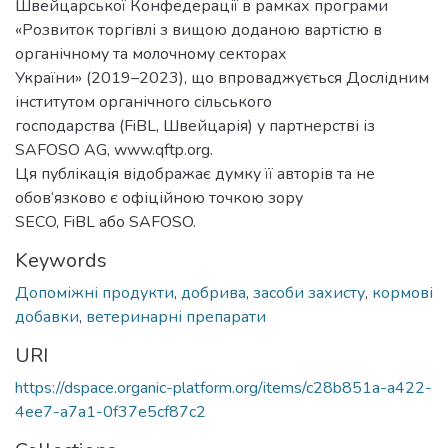
Швейцарської Конфедерації в рамках програми
«Розвиток торгівлі з вищою доданою вартістю в
органічному та молочному секторах
України» (2019–2023), що впроваджується Дослідним
інститутом органічного сільського
господарства (FiBL, Швейцарія) у партнерстві із
SAFOSO AG, www.qftp.org.
Ця публікація відображає думку її авторів та не
обов‘язково є офіційною точкою зору
SECO, FiBL або SAFOSO.
Keywords
Допоміжні продукти
,
добрива
,
засоби захисту
,
кормові
добавки
,
ветеринарні препарати
URI
https://dspace.organic-platform.org/items/c28b851a-a422-
4ee7-a7a1-0f37e5cf87c2