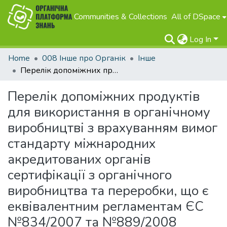
Communities & Collections
All of DSpace
Log In
Home
008 Інше про Органік
Інше
Перелік допоміжних продуктів для використання в органічному виробництві з врахуванням вимог стандарту міжнародних акредитованих органів сертифікації з органічного виробництва та переробки, що є еквівалентним регламентам ЄС №834/2007 та №889/2008
Перелік допоміжних продуктів
для використання в органічному
виробництві з врахуванням вимог
стандарту міжнародних
акредитованих органів
сертифікації з органічного
виробництва та переробки, що є
еквівалентним регламентам ЄС
№834/2007 та №889/2008