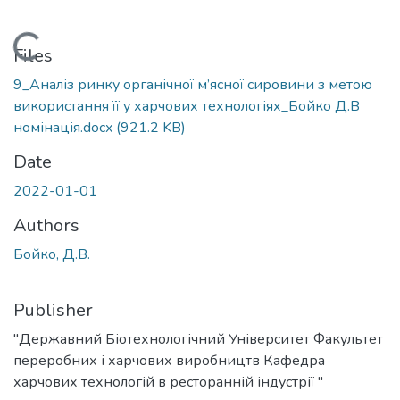
Loading...
Files
9_Аналіз ринку органічної м’ясної сировини з метою
використання її у харчових технологіях_Бойко Д.В
номінація.docx
(921.2 KB)
Date
2022-01-01
Authors
Бойко, Д.В.
Publisher
"Державний Біотехнологічний Університет Факультет
переробних і харчових виробництв Кафедра
харчових технологій в ресторанній індустрії "