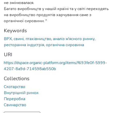
не змінювалася.
Багато виробництв у нашій країні та у світі переходять
на виробництво продуктів харчування саме з
органічної сировини. "
Keywords
ВРХ
,
свині
,
птахівництво
,
аналіз м'ясного ринку
,
ресторанна індустрія
,
органічна сировина
URI
https://dspace.organic-platform.org/items/f693fe0f-5999-
4207-8a9d-714598ab550b
Collections
Скотарство
Внутрішній ринок
Переробка
Свинарство