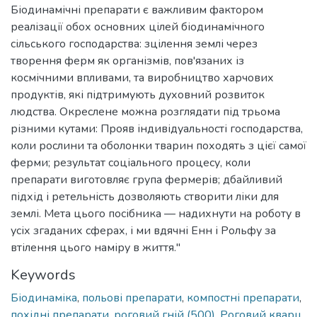
Біодинамічні препарати є важливим фактором
реалізації обох основних цілей біодинамічного
сільського господарства: зцілення землі через
творення ферм як організмів, пов'язаних із
космічними впливами, та виробництво харчових
продуктів, які підтримують духовний розвиток
людства. Окреслене можна розглядати під трьома
різними кутами: Прояв індивідуальності господарства,
коли рослини та оболонки тварин походять з цієї самої
ферми; результат соціального процесу, коли
препарати виготовляє група фермерів; дбайливий
підхід і ретельність дозволяють створити ліки для
землі. Мета цього посібника — надихнути на роботу в
усіх згаданих сферах, і ми вдячні Енн і Рольфу за
втілення цього наміру в життя."
Keywords
Біодинаміка
,
польові препарати
,
компостні препарати
,
похідні препарати
,
роговий гній (500)
,
Роговий кварц