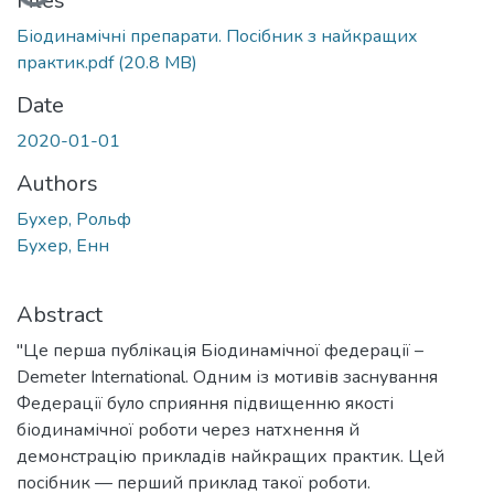
Files
Біодинамічні препарати. Посібник з найкращих
практик.pdf
(20.8 MB)
Date
2020-01-01
Authors
Бухер, Рольф
Бухер, Енн
Abstract
"Це перша публікація Біодинамічної федерації –
Demeter International. Одним із мотивів заснування
Федерації було сприяння підвищенню якості
біодинамічної роботи через натхнення й
демонстрацію прикладів найкращих практик. Цей
посібник — перший приклад такої роботи.