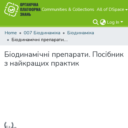
Communities & Collections
All of DSpace
Log In
Home
007 Біодинаміка
Біодинаміка
Біодинамічні препарати. Посібник з найкращих практик
Біодинамічні препарати. Посібник
з найкращих практик
Loading...